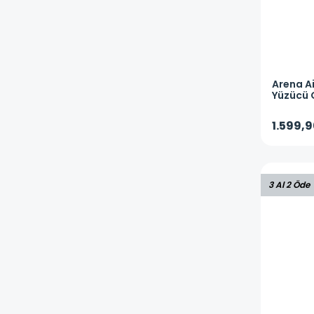
Arena
A
Yüzücü 
1.599,9
3 Al 2 Öde