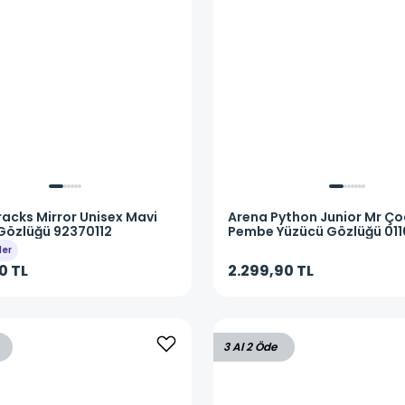
racks Mirror Unisex Mavi
Arena
Python Junior Mr Ç
Gözlüğü 92370112
Pembe Yüzücü Gözlüğü 01
ler
0 TL
2.299,90 TL
3 Al 2 Öde