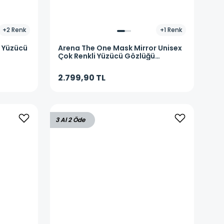
+
2
Renk
+
1
Renk
i Yüzücü
Arena
The One Mask Mirror Unisex
Çok Renkli Yüzücü Gözlüğü
004308100
2.799,90 TL
3 Al 2 Öde