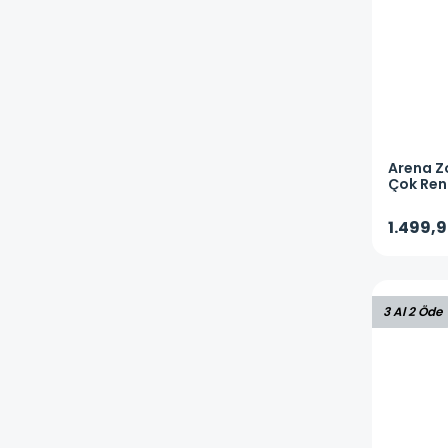
Arena
Z
Çok Ren
0094391
1.499,9
3 Al 2 Öde