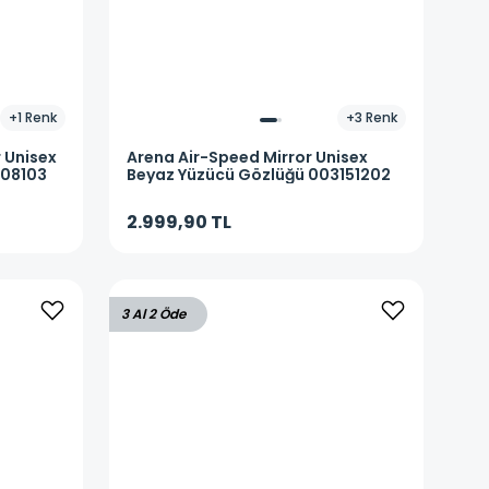
+
1
Renk
+
3
Renk
 Unisex
Arena
Air-Speed Mirror Unisex
308103
Beyaz Yüzücü Gözlüğü 003151202
2.999,90 TL
3 Al 2 Öde