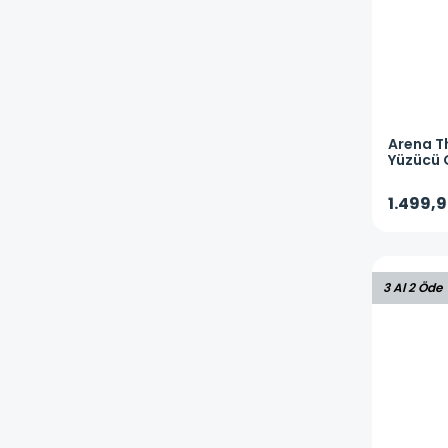
Arena
T
Yüzücü 
1.499,9
3 Al 2 Öde