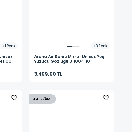
+
1
Renk
+
3
Renk
Unisex
Arena
Air Sonic Mirror Unisex Yeşil
41100
Yüzücü Gözlüğü 011004110
3.499,90 TL
3 Al 2 Öde