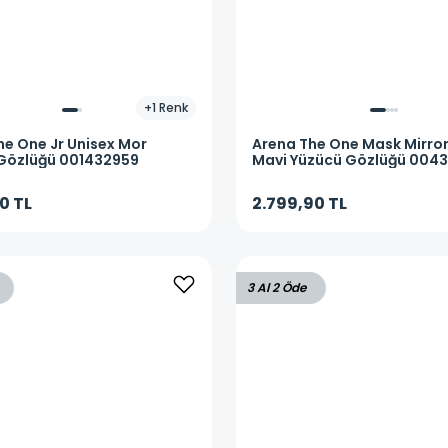
+
1
Renk
he One Jr Unisex Mor
Arena
The One Mask Mirror
Gözlüğü 001432959
Mavi Yüzücü Gözlüğü 004
0 TL
2.799,90 TL
3 Al 2 Öde