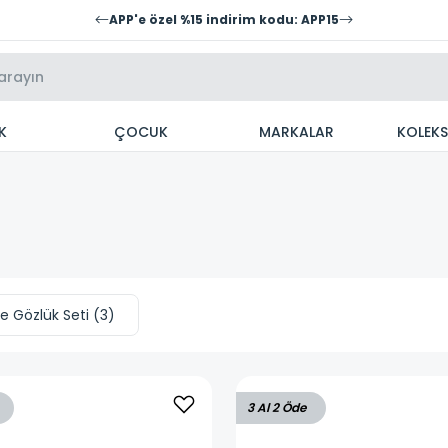
APP'e özel %15 indirim kodu: APP15
K
ÇOCUK
MARKALAR
KOLEK
e Gözlük Seti
(
3
)
3 Al 2 Öde