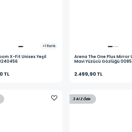
+
1
Renk
oom X-Fit Unisex Yeşil
Arena
The One Plus Mirror 
9240456
Mavi Yüzücü Gözlüğü 0085
0 TL
2.499,90 TL
3 Al 2 Öde