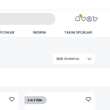
Maxim
7
SİYONLAR
İNDİRİM
TAKIM SPORLARI
3 Al 2 Öde