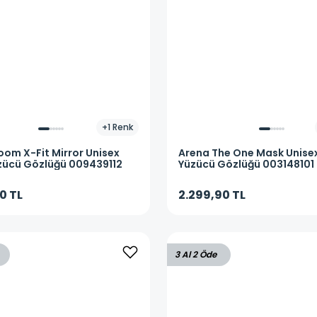
+
1
Renk
oom X-Fit Mirror Unisex
Arena
The One Mask Unise
zücü Gözlüğü 009439112
Yüzücü Gözlüğü 003148101
0 TL
2.299,90 TL
3 Al 2 Öde