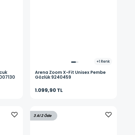
+
1
Renk
ocuk
Arena
Zoom X-Fit Unisex Pembe
1007130
Gözlük 9240459
1.099,90 TL
3 Al 2 Öde