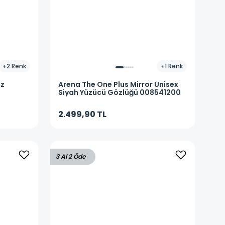
+
2
Renk
+
1
Renk
az
Arena
The One Plus Mirror Unisex
Siyah Yüzücü Gözlüğü 008541200
2.499,90 TL
3 Al 2 Öde