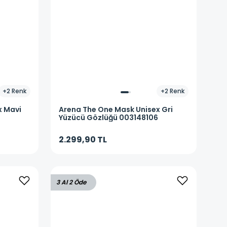
+
2
Renk
+
2
Renk
x Mavi
Arena
The One Mask Unisex Gri
Yüzücü Gözlüğü 003148106
2.299,90 TL
3 Al 2 Öde