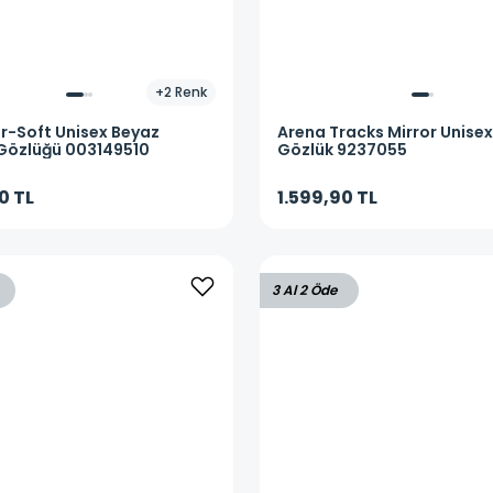
+
2
Renk
ir-Soft Unisex Beyaz
Arena
Tracks Mirror Unisex
Gözlüğü 003149510
Gözlük 9237055
0 TL
1.599,90 TL
3 Al 2 Öde