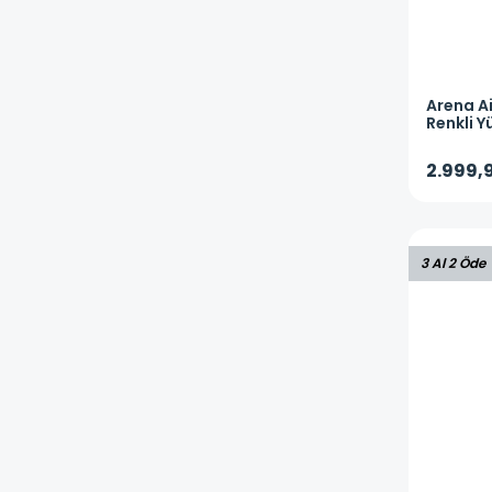
Arena
A
Renkli Y
2.999,
3 Al 2 Öde