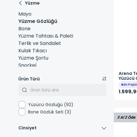
Yüzme
Mayo
Yüzme Gözlüğü
Bone
Yüzme Tahtası & Paleti
Terlik ve Sandalet
Kulak Tıkacı
Yüzme Şortu
Şnorkel
Arena
T
Yüzücü 
Ürün Türü
En Popü
1.599,9
Yüzücü Gözlüğü
(
92
)
Bone Gözlük Seti
(
3
)
3 Al 2 Öde
Cinsiyet