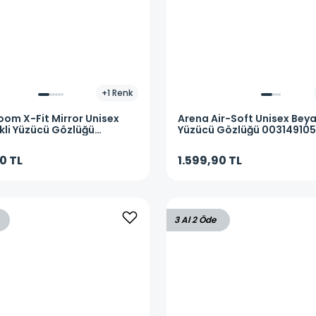
+
1
Renk
oom X-Fit Mirror Unisex
Arena
Air-Soft Unisex Bey
kli Yüzücü Gözlüğü
Yüzücü Gözlüğü 003149105
10
0 TL
1.599,90 TL
3 Al 2 Öde