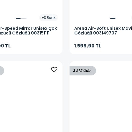
+
3
Renk
ir-Speed Mirror Unisex Çok
Arena
Air-Soft Unisex Mav
üzücü Gözlüğü 003151111
Gözlüğü 003149707
90 TL
1.599,90 TL
3 Al 2 Öde