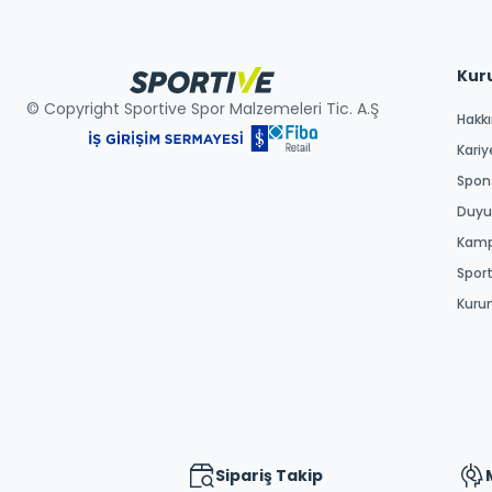
Kur
© Copyright Sportive Spor Malzemeleri Tic. A.Ş
Hakk
Kariy
Spons
Duyur
Kamp
Spor
Kuru
Sipariş Takip