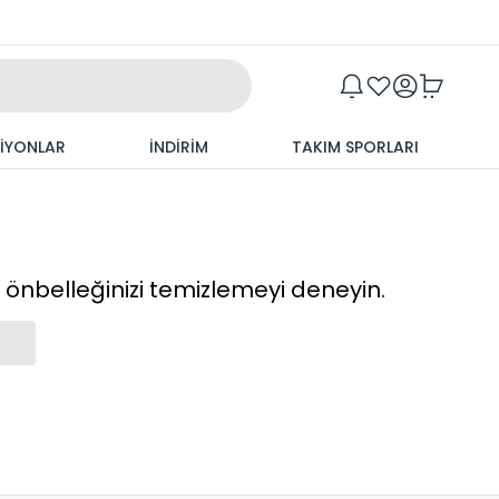
Maxim
SİYONLAR
İNDİRİM
TAKIM SPORLARI
cı önbelleğinizi temizlemeyi deneyin.