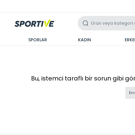
Üzeri 3 Taksit
SPORLAR
KADIN
ERKE
Bu, istemci taraflı bir sorun gibi g
Err