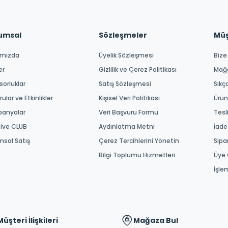
umsal
Sözleşmeler
Müşt
ımızda
Üyelik Sözleşmesi
Bize
er
Gizlilik ve Çerez Politikası
Mağ
orluklar
Satış Sözleşmesi
Sıkç
ular ve Etkinlikler
Kişisel Veri Politikası
Ürün
anyalar
Veri Başvuru Formu
Tesl
tive CLUB
Aydınlatma Metni
İade
msal Satış
Çerez Tercihlerini Yönetin
Sipa
Bilgi Toplumu Hizmetleri
Üye 
İşle
Müşteri İlişkileri
Mağaza Bul