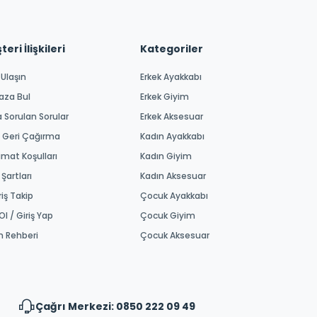
eri İlişkileri
Kategoriler
 Ulaşın
Erkek Ayakkabı
aza Bul
Erkek Giyim
a Sorulan Sorular
Erkek Aksesuar
 Geri Çağırma
Kadın Ayakkabı
imat Koşulları
Kadın Giyim
 Şartları
Kadın Aksesuar
riş Takip
Çocuk Ayakkabı
Ol / Giriş Yap
Çocuk Giyim
m Rehberi
Çocuk Aksesuar
Çağrı Merkezi: 0850 222 09 49