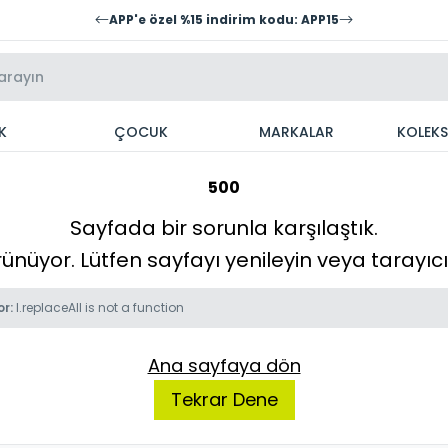
APP'e özel %15 indirim kodu: APP15
K
ÇOCUK
MARKALAR
KOLEK
500
Sayfada bir sorunla karşılaştık.
örünüyor. Lütfen sayfayı yenileyin veya tarayı
or:
l.replaceAll is not a function
Ana sayfaya dön
Tekrar Dene