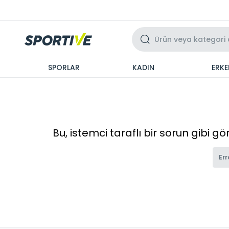
Üzeri 3 Taksit
SPORLAR
KADIN
ERKE
Bu, istemci taraflı bir sorun gibi g
Err