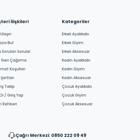
eri İlişkileri
Kategoriler
 Ulaşın
Erkek Ayakkabı
aza Bul
Erkek Giyim
a Sorulan Sorular
Erkek Aksesuar
 Geri Çağırma
Kadın Ayakkabı
imat Koşulları
Kadın Giyim
 Şartları
Kadın Aksesuar
riş Takip
Çocuk Ayakkabı
Ol / Giriş Yap
Çocuk Giyim
m Rehberi
Çocuk Aksesuar
Çağrı Merkezi: 0850 222 09 49