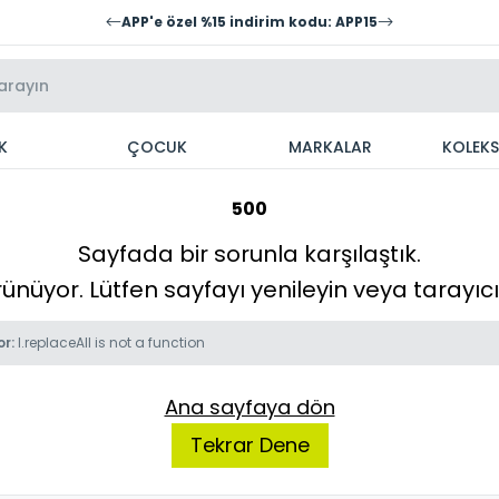
APP'e özel %15 indirim kodu: APP15
K
ÇOCUK
MARKALAR
KOLEK
500
Sayfada bir sorunla karşılaştık.
örünüyor. Lütfen sayfayı yenileyin veya tarayı
or:
l.replaceAll is not a function
Ana sayfaya dön
Tekrar Dene