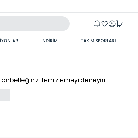
Maxim
SİYONLAR
İNDİRİM
TAKIM SPORLARI
cı önbelleğinizi temizlemeyi deneyin.