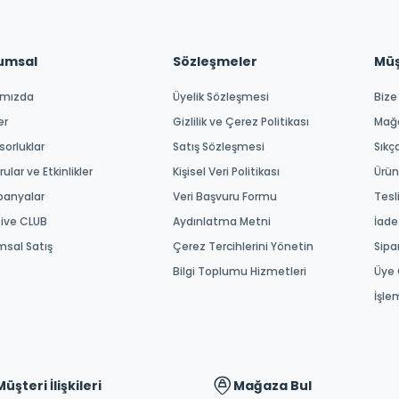
umsal
Sözleşmeler
Müşt
ımızda
Üyelik Sözleşmesi
Bize
er
Gizlilik ve Çerez Politikası
Mağ
orluklar
Satış Sözleşmesi
Sıkç
ular ve Etkinlikler
Kişisel Veri Politikası
Ürün
anyalar
Veri Başvuru Formu
Tesl
tive CLUB
Aydınlatma Metni
İade
msal Satış
Çerez Tercihlerini Yönetin
Sipa
Bilgi Toplumu Hizmetleri
Üye 
İşle
Müşteri İlişkileri
Mağaza Bul