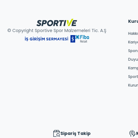
Kur
© Copyright Sportive Spor Malzemeleri Tic. A.Ş
Hakk
Kariy
Spons
Duyur
Kamp
Spor
Kuru
Sipariş Takip