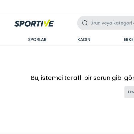
Üzeri 3 Taksit
SPORLAR
KADIN
ERKE
Bu, istemci taraflı bir sorun gibi g
Err