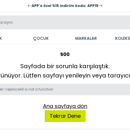
APP'e özel %15 indirim kodu: APP15
K
ÇOCUK
MARKALAR
KOLEK
500
Sayfada bir sorunla karşılaştık.
örünüyor. Lütfen sayfayı yenileyin veya tarayı
or:
l.replaceAll is not a function
Ana sayfaya dön
Tekrar Dene