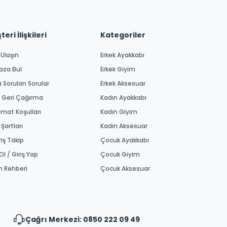
eri İlişkileri
Kategoriler
 Ulaşın
Erkek Ayakkabı
aza Bul
Erkek Giyim
a Sorulan Sorular
Erkek Aksesuar
 Geri Çağırma
Kadın Ayakkabı
imat Koşulları
Kadın Giyim
 Şartları
Kadın Aksesuar
riş Takip
Çocuk Ayakkabı
Ol / Giriş Yap
Çocuk Giyim
m Rehberi
Çocuk Aksesuar
Çağrı Merkezi: 0850 222 09 49