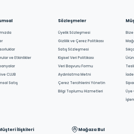
umsal
Sözleşmeler
Müşt
ımızda
Üyelik Sözleşmesi
Bize
er
Gizlilik ve Çerez Politikası
Mağ
orluklar
Satış Sözleşmesi
Sıkç
ular ve Etkinlikler
Kişisel Veri Politikası
Ürün
anyalar
Veri Başvuru Formu
Tesl
tive CLUB
Aydınlatma Metni
İade
msal Satış
Çerez Tercihlerini Yönetin
Sipa
Bilgi Toplumu Hizmetleri
Üye 
İşle
Müşteri İlişkileri
Mağaza Bul