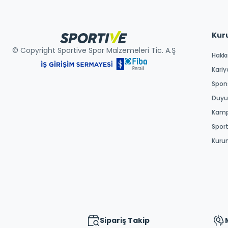
Kur
© Copyright Sportive Spor Malzemeleri Tic. A.Ş
Hakk
Kariy
Spons
Duyur
Kamp
Spor
Kuru
Sipariş Takip