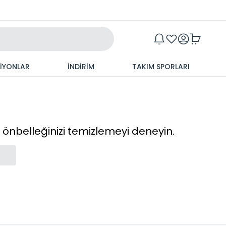
Maxim
SİYONLAR
İNDİRİM
TAKIM SPORLARI
cı önbelleğinizi temizlemeyi deneyin.