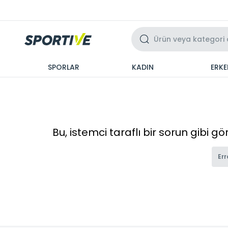
Üzeri 3 Taksit
SPORLAR
KADIN
ERKE
Bu, istemci taraflı bir sorun gibi g
Err