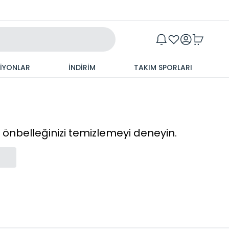
Maxim
SİYONLAR
İNDİRİM
TAKIM SPORLARI
cı önbelleğinizi temizlemeyi deneyin.