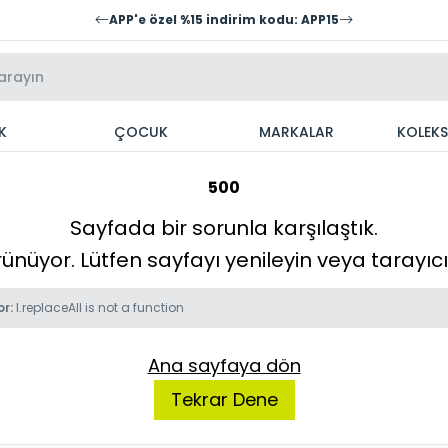
APP'e özel %15 indirim kodu: APP15
K
ÇOCUK
MARKALAR
KOLEK
500
Sayfada bir sorunla karşılaştık.
örünüyor. Lütfen sayfayı yenileyin veya tarayı
or:
l.replaceAll is not a function
Ana sayfaya dön
Tekrar Dene