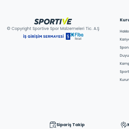
Kur
© Copyright Sportive Spor Malzemeleri Tic. A.Ş
Hakk
Kariy
Spons
Duyur
Kamp
Spor
Kuru
Sipariş Takip