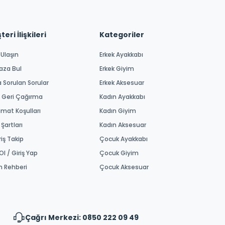
eri İlişkileri
Kategoriler
 Ulaşın
Erkek Ayakkabı
aza Bul
Erkek Giyim
a Sorulan Sorular
Erkek Aksesuar
 Geri Çağırma
Kadın Ayakkabı
imat Koşulları
Kadın Giyim
 Şartları
Kadın Aksesuar
riş Takip
Çocuk Ayakkabı
Ol / Giriş Yap
Çocuk Giyim
m Rehberi
Çocuk Aksesuar
Çağrı Merkezi: 0850 222 09 49