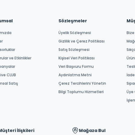
umsal
Sözleşmeler
Müşt
ımızda
Üyelik Sözleşmesi
Bize
er
Gizlilik ve Çerez Politikası
Mağ
orluklar
Satış Sözleşmesi
Sıkç
ular ve Etkinlikler
Kişisel Veri Politikası
Ürün
anyalar
Veri Başvuru Formu
Tesl
tive CLUB
Aydınlatma Metni
İade
msal Satış
Çerez Tercihlerini Yönetin
Sipa
Bilgi Toplumu Hizmetleri
Üye 
İşle
Müşteri İlişkileri
Mağaza Bul