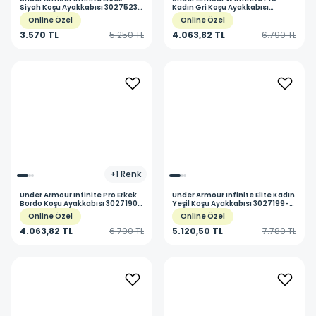
Siyah Koşu Ayakkabısı 3027523-
Kadın Gri Koşu Ayakkabısı
001
3027200-111
Online Özel
Online Özel
3.570 TL
5.250 TL
4.063,82 TL
6.790 TL
+
1
Renk
Under Armour
Infinite Pro Erkek
Under Armour
Infinite Elite Kadın
Bordo Koşu Ayakkabısı 3027190-
Yeşil Koşu Ayakkabısı 3027199-
601
301
Online Özel
Online Özel
4.063,82 TL
6.790 TL
5.120,50 TL
7.780 TL