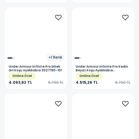
+
1
Renk
Under Armour
Infinite Pro Erkek
Under Armour
Infinite Pro Kadın
Gri Koşu Ayakkabısı 3027190-101
Beyaz Koşu Ayakkabısı
3027200-104
Online Özel
Online Özel
4.063,82 TL
6.790 TL
4.515,26 TL
6.790 TL