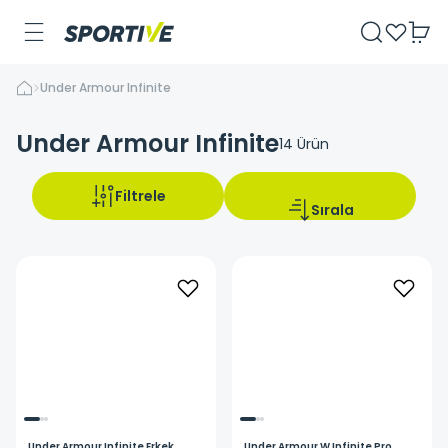
Under Armour Infinite
Under Armour Infinite
14
Ürün
Filtrele
Sırala
Under Armour
Infinite Erkek
Under Armour
W Infinite Pro