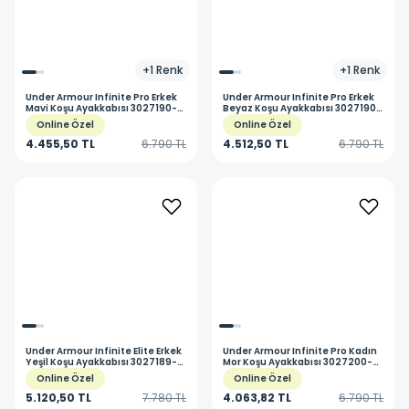
+
1
Renk
+
1
Renk
Under Armour
Infinite Pro Erkek
Under Armour
Infinite Pro Erkek
Mavi Koşu Ayakkabısı 3027190-
Beyaz Koşu Ayakkabısı 3027190-
401
100
Online Özel
Online Özel
4.455,50 TL
6.790 TL
4.512,50 TL
6.790 TL
Under Armour
Infinite Elite Erkek
Under Armour
Infinite Pro Kadın
Yeşil Koşu Ayakkabısı 3027189-
Mor Koşu Ayakkabısı 3027200-
300
501
Online Özel
Online Özel
5.120,50 TL
7.780 TL
4.063,82 TL
6.790 TL