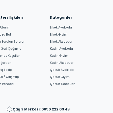
eri İlişkileri
Kategoriler
 Ulaşın
Erkek Ayakkabı
aza Bul
Erkek Giyim
a Sorulan Sorular
Erkek Aksesuar
 Geri Çağırma
Kadın Ayakkabı
imat Koşulları
Kadın Giyim
 Şartları
Kadın Aksesuar
riş Takip
Çocuk Ayakkabı
Ol / Giriş Yap
Çocuk Giyim
m Rehberi
Çocuk Aksesuar
Çağrı Merkezi: 0850 222 09 49