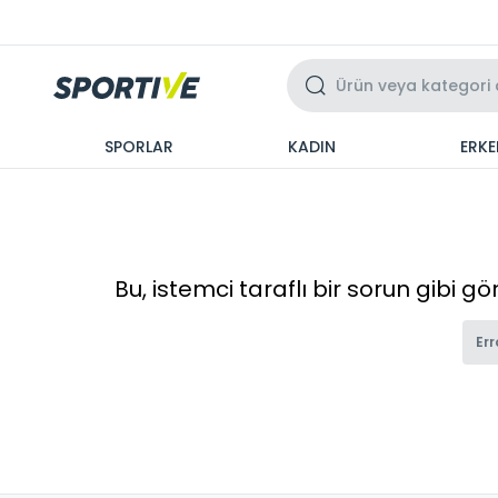
Üzeri 3 Taksit
SPORLAR
KADIN
ERKE
Bu, istemci taraflı bir sorun gibi g
Err