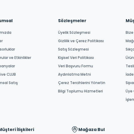
umsal
Sözleşmeler
Müşt
ımızda
Üyelik Sözleşmesi
Bize
er
Gizlilik ve Çerez Politikası
Mağ
orluklar
Satış Sözleşmesi
Sıkç
ular ve Etkinlikler
Kişisel Veri Politikası
Ürün
anyalar
Veri Başvuru Formu
Tesl
tive CLUB
Aydınlatma Metni
İade
msal Satış
Çerez Tercihlerini Yönetin
Sipa
Bilgi Toplumu Hizmetleri
Üye 
İşle
Müşteri İlişkileri
Mağaza Bul