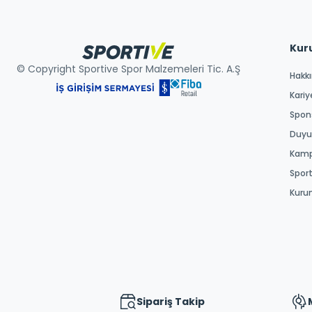
Kur
© Copyright Sportive Spor Malzemeleri Tic. A.Ş
Hakk
Kariy
Spons
Duyur
Kamp
Spor
Kuru
Sipariş Takip