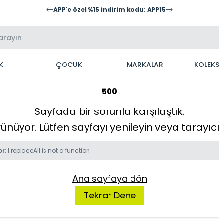
APP'e özel %15 indirim kodu: APP15
K
ÇOCUK
MARKALAR
KOLEK
500
Sayfada bir sorunla karşılaştık.
örünüyor. Lütfen sayfayı yenileyin veya tarayı
or:
l.replaceAll is not a function
Ana sayfaya dön
Tekrar Dene