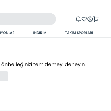
Maxim
SİYONLAR
İNDİRİM
TAKIM SPORLARI
cı önbelleğinizi temizlemeyi deneyin.