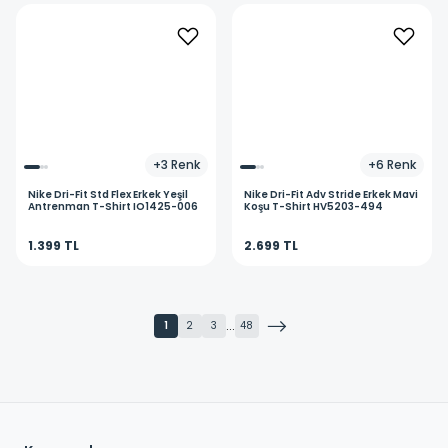
+
3
Renk
+
6
Renk
Nike
Dri-Fit Std Flex Erkek Yeşil
Nike
Dri-Fit Adv Stride Erkek Mavi
Antrenman T-Shirt IO1425-006
Koşu T-Shirt HV5203-494
1.399 TL
2.699 TL
...
1
2
3
48