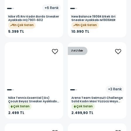
+
6
Renk
Nike
V5 Rnr Kadın Bordo Sneaker
New Balance
1906R Erkek Gri
Ayakkabı HQ7901-602
Sneaker Ayakkabı M1906RER
En Çok Satan
En Çok Satan
5.399 TL
10.990 TL
3 Al 2 Öde
+
3
Renk
Nike
Tennis Essential (Gs)
Arena
Team Swimsuit Challenge
Çocuk Beyaz Sneaker Ayakkabı
Solid Kadın Mavi Yüzücü Mayo
IQ3213-102
004766802
Çok Satan
Çok Satan
2.499 TL
2.499,90 TL