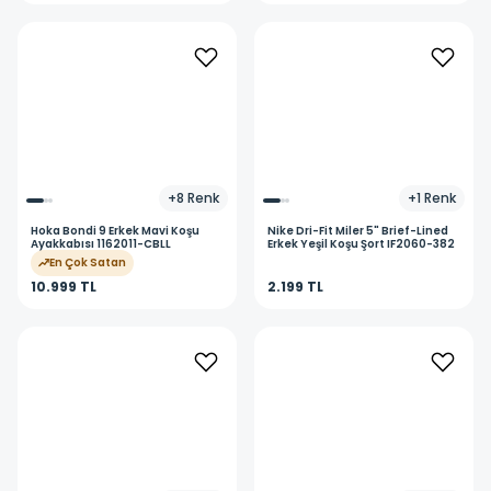
+
8
Renk
+
1
Renk
Hoka
Bondi 9 Erkek Mavi Koşu
Nike
Dri-Fit Miler 5" Brief-Lined
Ayakkabısı 1162011-CBLL
Erkek Yeşil Koşu Şort IF2060-382
En Çok Satan
10.999 TL
2.199 TL