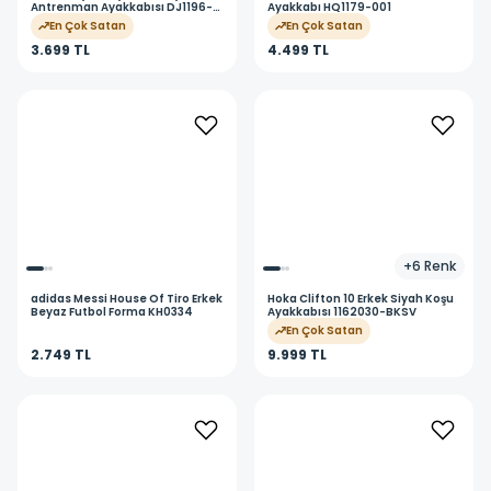
Antrenman Ayakkabısı DJ1196-
Ayakkabı HQ1179-001
101
En Çok Satan
En Çok Satan
3.699 TL
4.499 TL
+
6
Renk
adidas
Messi House Of Tiro Erkek
Hoka
Clifton 10 Erkek Siyah Koşu
Beyaz Futbol Forma KH0334
Ayakkabısı 1162030-BKSV
En Çok Satan
2.749 TL
9.999 TL