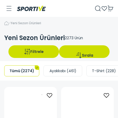
Yeni Sezon Ürünleri
Yeni Sezon Ürünleri
2273
Ürün
Filtrele
Sırala
Tümü
(
2274
)
Ayakkabı
(
461
)
T-Shirt
(
228
)