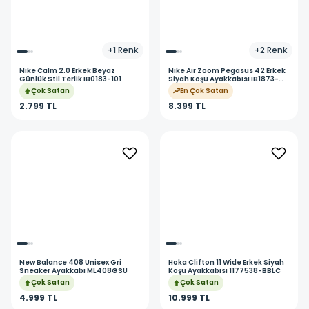
+
1
Renk
+
2
Renk
Nike
Calm 2.0 Erkek Beyaz
Nike
Air Zoom Pegasus 42 Erkek
Günlük Stil Terlik IB0183-101
Siyah Koşu Ayakkabısı IB1873-
001
Çok Satan
En Çok Satan
2.799 TL
8.399 TL
New Balance
408 Unisex Gri
Hoka
Clifton 11 Wide Erkek Siyah
Sneaker Ayakkabı ML408GSU
Koşu Ayakkabısı 1177538-BBLC
Çok Satan
Çok Satan
4.999 TL
10.999 TL