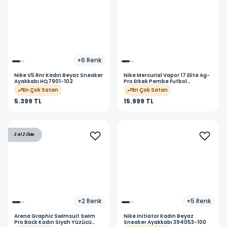
+
6
Renk
Nike
V5 Rnr Kadın Beyaz Sneaker
Nike
Mercurial Vapor 17 Elite Ag-
Ayakkabı HQ7901-102
Pro Erkek Pembe Futbol
Krampon IM5806-900
En Çok Satan
En Çok Satan
5.399 TL
15.999 TL
3 Al 2 Öde
+
2
Renk
+
5
Renk
Arena
Graphic Swimsuit Swim
Nike
Initiator Kadın Beyaz
Pro Back Kadın Siyah Yüzücü
Sneaker Ayakkabı 394053-100