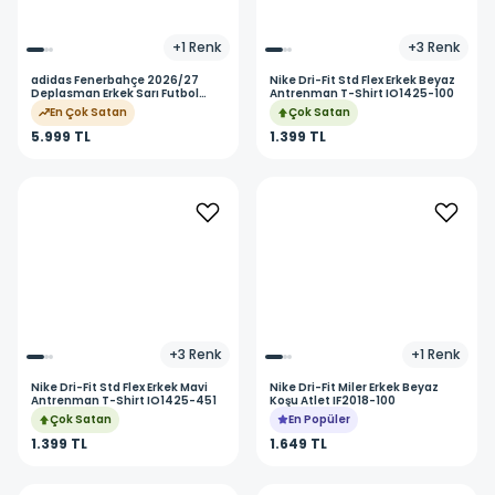
+
1
Renk
+
3
Renk
adidas
Fenerbahçe 2026/27
Nike
Dri-Fit Std Flex Erkek Beyaz
Deplasman Erkek Sarı Futbol
Antrenman T-Shirt IO1425-100
Forma KE4425
En Çok Satan
Çok Satan
5.999 TL
1.399 TL
+
3
Renk
+
1
Renk
Nike
Dri-Fit Std Flex Erkek Mavi
Nike
Dri-Fit Miler Erkek Beyaz
Antrenman T-Shirt IO1425-451
Koşu Atlet IF2018-100
Çok Satan
En Popüler
1.399 TL
1.649 TL