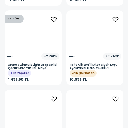
3 Al 2 Öde
+
2
Renk
+
2
Renk
Arena
Swimsuit Light Drop Solid
Hoka
Clifton 11 Erkek Siyah Koşu
Çocuk Mavi Yüzücü Mayo
Ayakkabısı 1176572-BBLC
005919899
En Popüler
En Çok Satan
1.499,90 TL
10.999 TL