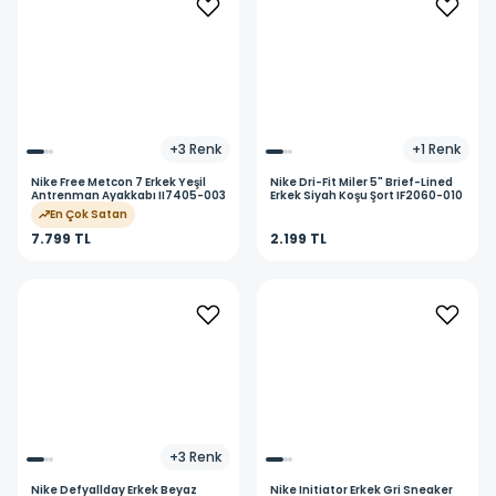
+
3
Renk
+
1
Renk
Nike
Free Metcon 7 Erkek Yeşil
Nike
Dri-Fit Miler 5" Brief-Lined
Antrenman Ayakkabı II7405-003
Erkek Siyah Koşu Şort IF2060-010
En Çok Satan
7.799 TL
2.199 TL
+
3
Renk
Nike
Defyallday Erkek Beyaz
Nike
Initiator Erkek Gri Sneaker