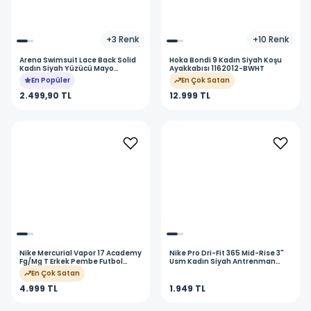
+
3
Renk
+
10
Renk
Arena
Swimsuit Lace Back Solid
Hoka
Bondi 9 Kadın Siyah Koşu
Kadın Siyah Yüzücü Mayo
Ayakkabısı 1162012-BWHT
004651501
En Popüler
En Çok Satan
2.499,90 TL
12.999 TL
Nike
Mercurial Vapor 17 Academy
Nike
Pro Dri-Fit 365 Mid-Rise 3"
Fg/Mg T Erkek Pembe Futbol
Usm Kadın Siyah Antrenman
Krampon IO8228-900
Tayt IQ1037-010
En Çok Satan
4.999 TL
1.949 TL