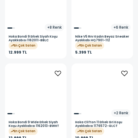
+
8
Renk
+
6
Renk
Hoka
Bondi 9 Erkek Siyah Koşu
Nike
V5 Rnr Kadın Beyaz Sneaker
Ayakkabısı 1162011-BBLC
Ayakkabı HQ7901-112
En Çok Satan
En Çok Satan
12.999 TL
5.399 TL
+
2
Renk
Hoka
Bondi 9 Wide Erkek Siyah
Hoka
Clifton 11 Erkek Gri Koşu
Koşu Ayakkabısı 1162013-BWHT
Ayakkabısı 1176572-GLCT
En Çok Satan
En Çok Satan
12.999 TL
10.999 TL