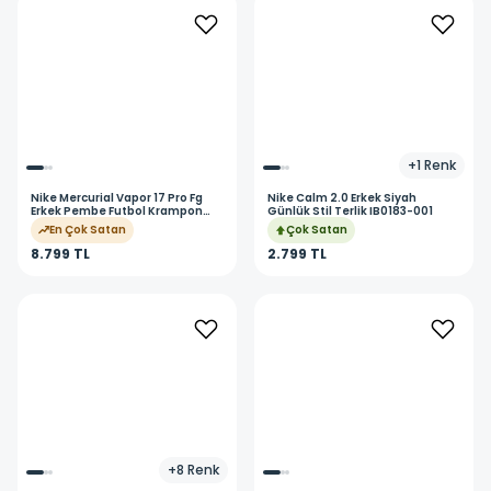
+
1
Renk
Nike
Mercurial Vapor 17 Pro Fg
Nike
Calm 2.0 Erkek Siyah
Erkek Pembe Futbol Krampon
Günlük Stil Terlik IB0183-001
IO8225-900
En Çok Satan
Çok Satan
8.799 TL
2.799 TL
+
8
Renk