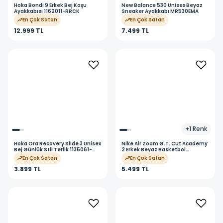
Hoka
Bondi 9 Erkek Bej Koşu
New Balance
530 Unisex Beyaz
Ayakkabısı 1162011-RRCK
Sneaker Ayakkabı MR530EMA
En Çok Satan
En Çok Satan
12.999 TL
7.499 TL
+
1
Renk
Hoka
Ora Recovery Slide 3 Unisex
Nike
Air Zoom G.T. Cut Academy
Bej Günlük Stil Terlik 1135061-
2 Erkek Beyaz Basketbol
ARMB
Ayakkabısı HV9774-104
En Çok Satan
En Çok Satan
3.899 TL
5.499 TL