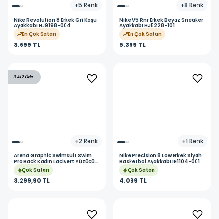
+
5
Renk
+
8
Renk
Nike
Revolution 8 Erkek Gri Koşu
Nike
V5 Rnr Erkek Beyaz Sneaker
Ayakkabı HJ9198-004
Ayakkabı HJ5228-101
En Çok Satan
En Çok Satan
3.699 TL
5.399 TL
3 Al 2 Öde
+
2
Renk
+
1
Renk
Arena
Graphic Swimsuit Swim
Nike
Precision 8 Low Erkek Siyah
Pro Back Kadın Lacivert Yüzücü
Basketbol Ayakkabı IH1104-001
Mayo 011182790
Çok Satan
Çok Satan
3.299,90 TL
4.099 TL