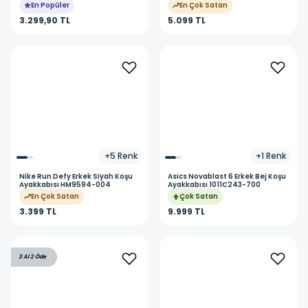
Mayo 011182580
En Popüler
En Çok Satan
3.299,90 TL
5.099 TL
+
5
Renk
+
1
Renk
Nike
Run Defy Erkek Siyah Koşu
Asics
Novablast 6 Erkek Bej Koşu
Ayakkabısı HM9594-004
Ayakkabısı 1011C243-700
En Çok Satan
Çok Satan
3.399 TL
9.999 TL
3 Al 2 Öde