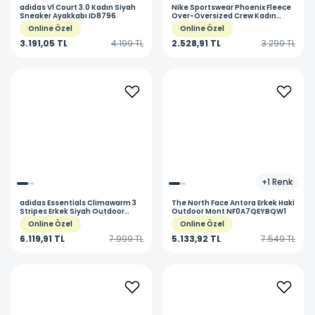
adidas
Vl Court 3.0 Kadın Siyah
Nike
Sportswear Phoenix Fleece
Sneaker Ayakkabı ID8796
Over-Oversized Crew Kadın
Bordo Günlük Stil Sweatshirt
Online Özel
Online Özel
DQ5761-652
3.191,05 TL
4.199 TL
2.528,91 TL
3.299 TL
+
1
Renk
adidas
Essentials Climawarm 3
The North Face
Antora Erkek Haki
Stripes Erkek Siyah Outdoor
Outdoor Mont NF0A7QEYBQW1
Mont JM4165
Online Özel
Online Özel
6.119,91 TL
7.999 TL
5.133,92 TL
7.549 TL