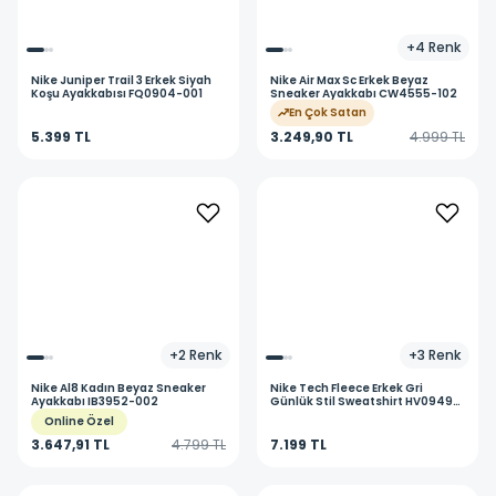
+
4
Renk
Nike
Juniper Trail 3 Erkek Siyah
Nike
Air Max Sc Erkek Beyaz
Koşu Ayakkabısı FQ0904-001
Sneaker Ayakkabı CW4555-102
En Çok Satan
5.399 TL
3.249,90 TL
4.999 TL
+
2
Renk
+
3
Renk
Nike
Al8 Kadın Beyaz Sneaker
Nike
Tech Fleece Erkek Gri
Ayakkabı IB3952-002
Günlük Stil Sweatshirt HV0949-
063
Online Özel
3.647,91 TL
4.799 TL
7.199 TL