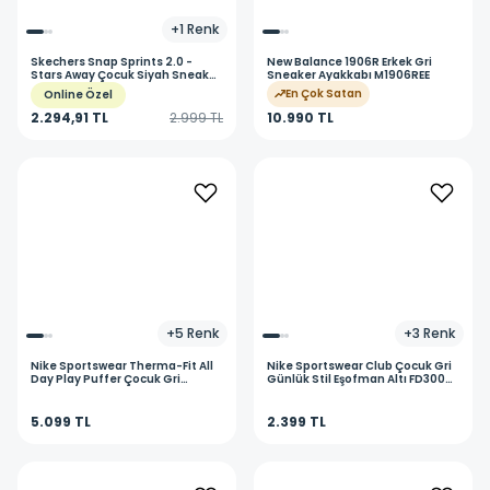
+
1
Renk
Skechers
Snap Sprints 2.0 -
New Balance
1906R Erkek Gri
Stars Away Çocuk Siyah Sneaker
Sneaker Ayakkabı M1906REE
Ayakkabı 303518L BKMT
En Çok Satan
Online Özel
2.294,91 TL
2.999 TL
10.990 TL
+
5
Renk
+
3
Renk
Nike
Sportswear Therma-Fit All
Nike
Sportswear Club Çocuk Gri
Day Play Puffer Çocuk Gri
Günlük Stil Eşofman Altı FD3008-
Günlük Stil Mont HQ4976-084
063
5.099 TL
2.399 TL