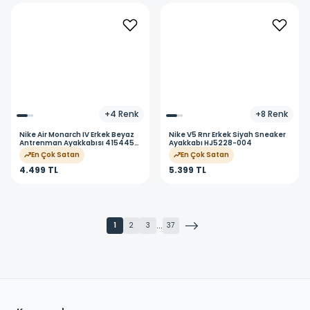
+
4
Renk
+
8
Renk
Nike
Air Monarch IV Erkek Beyaz
Nike
V5 Rnr Erkek Siyah Sneaker
Antrenman Ayakkabısı 415445-
Ayakkabı HJ5228-004
102
En Çok Satan
En Çok Satan
4.499 TL
5.399 TL
...
1
2
3
37