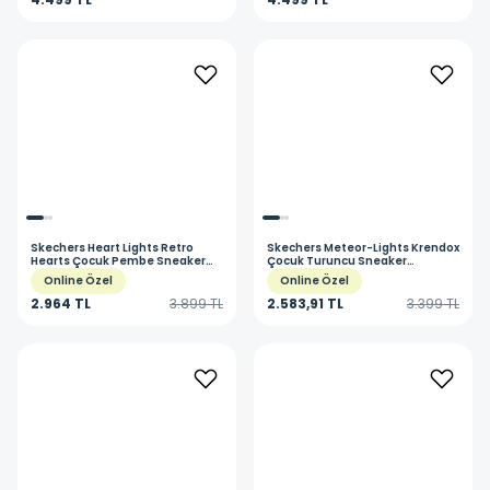
Skechers
Heart Lights Retro
Skechers
Meteor-Lights Krendox
Hearts Çocuk Pembe Sneaker
Çocuk Turuncu Sneaker
Ayakkabı 302689L LPMT
Ayakkabı 401495L NVOR
Online Özel
Online Özel
2.964 TL
3.899 TL
2.583,91 TL
3.399 TL