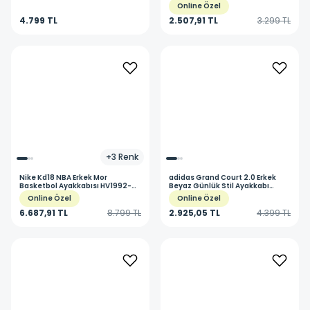
FB7548-010
FN3886-010
Online Özel
4.799 TL
2.507,91 TL
3.299 TL
+
3
Renk
Nike
Kd18 NBA Erkek Mor
adidas
Grand Court 2.0 Erkek
Basketbol Ayakkabısı HV1992-
Beyaz Günlük Stil Ayakkabı
501
GW9195
Online Özel
Online Özel
6.687,91 TL
8.799 TL
2.925,05 TL
4.399 TL