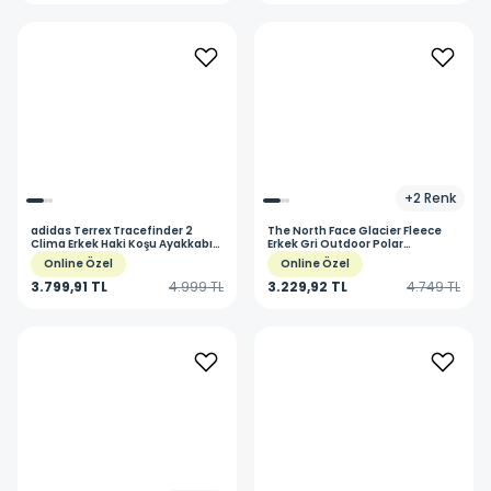
+
2
Renk
adidas
Terrex Tracefinder 2
The North Face
Glacier Fleece
Clima Erkek Haki Koşu Ayakkabısı
Erkek Gri Outdoor Polar
JR7768
NF0A8D0RCQI1
Online Özel
Online Özel
3.799,91 TL
4.999 TL
3.229,92 TL
4.749 TL