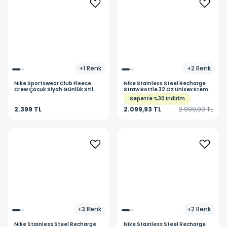
+
1
Renk
+
2
Renk
Nike
Sportswear Club Fleece
Nike
Stainless Steel Recharge
Crew Çocuk Siyah Günlük Stil
Straw Bottle 32 Oz Unisex Krem
Sweatshirt FD3006-010
Çelik Antrenman Suluk
Sepette %30 İndirim
N.101.3814.237.32
2.399 TL
2.099,93 TL
2.999,90 TL
+
3
Renk
+
2
Renk
Nike
Stainless Steel Recharge
Nike
Stainless Steel Recharge