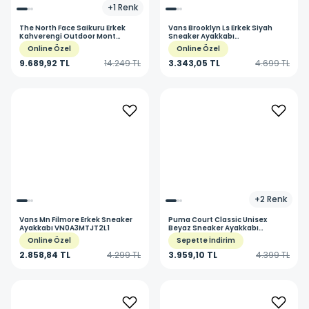
+
1
Renk
The North Face
Saikuru Erkek
Vans
Brooklyn Ls Erkek Siyah
Kahverengi Outdoor Mont
Sneaker Ayakkabı
NF0A853I7O31
VN000D7QBA21
Online Özel
Online Özel
9.689,92 TL
14.249 TL
3.343,05 TL
4.699 TL
+
2
Renk
Vans
Mn Filmore Erkek Sneaker
Puma
Court Classic Unisex
Ayakkabı VN0A3MTJT2L1
Beyaz Sneaker Ayakkabı
39501803
Online Özel
Sepette İndirim
2.858,84 TL
4.299 TL
3.959,10 TL
4.399 TL