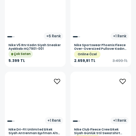
+
6
Renk
+
1
Renk
Nike
V5 Rnr Kadın Siyah Sneaker
Nike
Sportswear Phoenix Fleece
Ayakkabı HQ7901-001
Over-Oversized Pullover Kadın
Gri Günlük Stil Sweatshirt
Çok Satan
Online Özel
DQ5858-063
5.399 TL
2.659,91 TL
3.499 TL
+
1
Renk
+
1
Renk
Nike
Dri-Fit Unlimited Erkek
Nike
Club Fleece Crew Erkek
Siyah Antrenman Eşofman Altı
Siyah Günlük Stil Sweatshirt