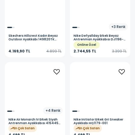
+
3
Renk
Skechers
Hillcrest Kadın Beyaz
Nike
Defyallday Erkek Beyaz
Outdoor Ayakkabı 149820TK
Antrenman Ayakkabısı DJ1196-
OFNV
100
Online Özel
4.169,90 TL
4.899 TL
2.744,55 TL
3.399 TL
+
4
Renk
Nike
Air Monarch IV Erkek Siyah
Nike
Initiator Erkek Gri Sneaker
Antrenman Ayakkabısı 415445-
Ayakkabı HQ1179-001
001
En Çok Satan
En Çok Satan
4.499 TL
4.499 TL