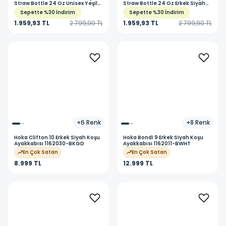
Straw Bottle 24 Oz Unisex Yeşil
Straw Bottle 24 Oz Erkek Siyah
Çelik Antrenman Suluk
Çelik Antrenman Suluk
Sepette %30 İndirim
Sepette %30 İndirim
N.101.3805.012.24
N.101.3795.091.24
1.959,93 TL
2.799,90 TL
1.959,93 TL
2.799,90 TL
+
6
Renk
+
8
Renk
Hoka
Clifton 10 Erkek Siyah Koşu
Hoka
Bondi 9 Erkek Siyah Koşu
Ayakkabısı 1162030-BKGD
Ayakkabısı 1162011-BWHT
En Çok Satan
En Çok Satan
8.999 TL
12.999 TL