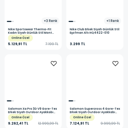
+
3
Renk
+
1
Renk
Nike
Sportswear Therma-Fit
Nike
Club Erkek Siyah Günlük Stil
Kadın Siyah Günlük Stil Mont
Eşofman Altı HQ4422-010
FZ5899-010
Online Özel
5.129,91 TL
7.199 TL
3.299 TL
Salomon
Xa Pro 3D V9 Gore-Tex
Salomon
Supercross 4 Gore-Tex
Erkek Siyah Outdoor Ayakkabı
Erkek Siyah Outdoor Ayakkabı
L47881900
L41731600
Online Özel
Online Özel
9.262,41 TL
12.999,99 TL
7.124,91 TL
9.999,99 TL