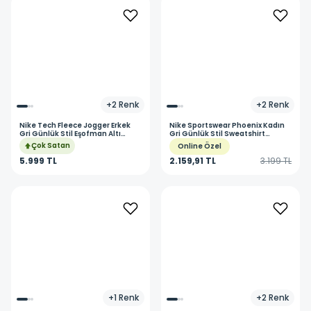
+
2
Renk
+
2
Renk
Nike
Tech Fleece Jogger Erkek
Nike
Sportswear Phoenix Kadın
Gri Günlük Stil Eşofman Altı
Gri Günlük Stil Sweatshirt
HV0959-063
DQ5761-063
Çok Satan
Online Özel
5.999 TL
2.159,91 TL
3.199 TL
+
1
Renk
+
2
Renk