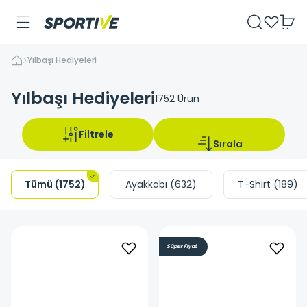
Yılbaşı Hediyeleri
Yılbaşı Hediyeleri
1752
Ürün
Filtrele
Sırala
Tümü
(
1752
)
Ayakkabı
(
632
)
T-Shirt
(
189
)
Süper Fiyat