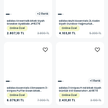
+
2
Renk
adidas
Streettalk Erkek Siyah
adidas
Multi Essentials 2L Kadın
Sneaker Ayakkabı JP8276
Siyah Outdoor Yağmurluk
JM8702
Online Özel
Online Özel
2.807,10 TL
3.899 TL
4.103,91 TL
5.399 TL
+
1
Renk
adidas
Essentials Climawarm 3-
adidas
3 Stripes Ft Hd Erkek Siyah
Stripes Puffer Down Erkek
Günlük Stil Sweatshirt JD1874
Lacivert Outdoor Mont JX7799
Online Özel
Online Özel
6.079,91 TL
7.999 TL
2.431,91 TL
3.199 TL