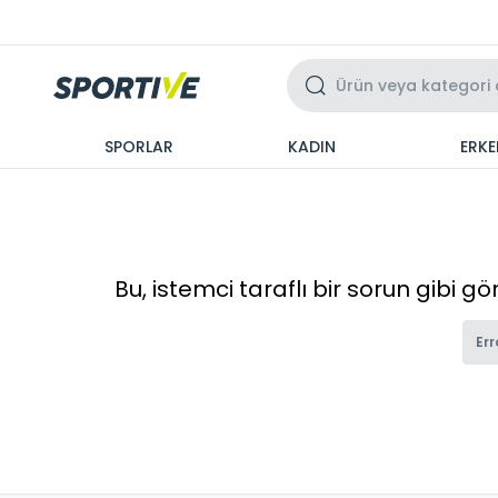
Üzeri 3 Taksit
SPORLAR
KADIN
ERKE
Bu, istemci taraflı bir sorun gibi g
Err