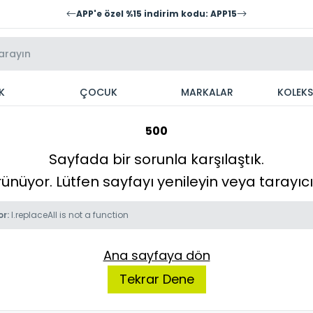
APP'e özel %15 indirim kodu: APP15
K
ÇOCUK
MARKALAR
KOLEK
500
Sayfada bir sorunla karşılaştık.
örünüyor. Lütfen sayfayı yenileyin veya tarayı
or:
l.replaceAll is not a function
Ana sayfaya dön
Tekrar Dene