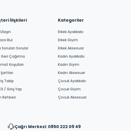
eri İlişkileri
Kategoriler
 Ulaşın
Erkek Ayakkabı
aza Bul
Erkek Giyim
a Sorulan Sorular
Erkek Aksesuar
 Geri Çağırma
Kadın Ayakkabı
imat Koşulları
Kadın Giyim
 Şartları
Kadın Aksesuar
riş Takip
Çocuk Ayakkabı
Ol / Giriş Yap
Çocuk Giyim
m Rehberi
Çocuk Aksesuar
Çağrı Merkezi: 0850 222 09 49