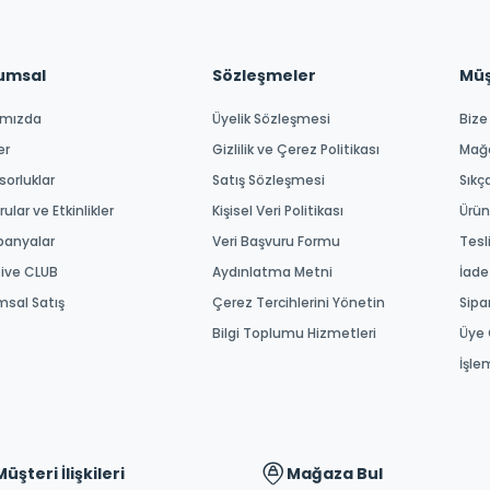
umsal
Sözleşmeler
Müşt
ımızda
Üyelik Sözleşmesi
Bize
er
Gizlilik ve Çerez Politikası
Mağ
orluklar
Satış Sözleşmesi
Sıkç
ular ve Etkinlikler
Kişisel Veri Politikası
Ürün
anyalar
Veri Başvuru Formu
Tesl
tive CLUB
Aydınlatma Metni
İade
msal Satış
Çerez Tercihlerini Yönetin
Sipa
Bilgi Toplumu Hizmetleri
Üye 
İşle
Müşteri İlişkileri
Mağaza Bul