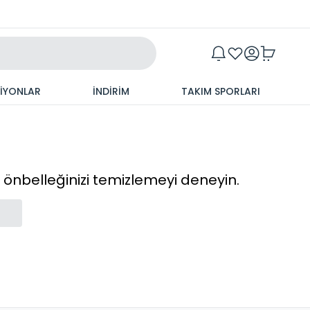
Maxim
SİYONLAR
İNDİRİM
TAKIM SPORLARI
cı önbelleğinizi temizlemeyi deneyin.