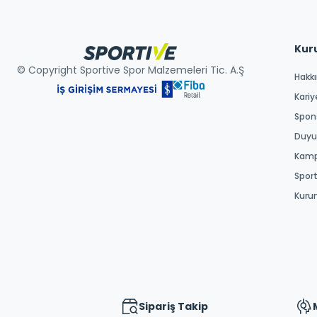
Kur
© Copyright Sportive Spor Malzemeleri Tic. A.Ş
Hakk
Kariy
Spons
Duyur
Kamp
Spor
Kuru
Sipariş Takip