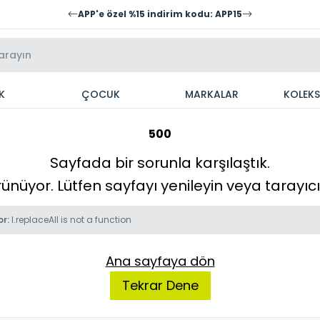
APP'e özel %15 indirim kodu: APP15
K
ÇOCUK
MARKALAR
KOLEK
500
Sayfada bir sorunla karşılaştık.
örünüyor. Lütfen sayfayı yenileyin veya tarayı
or:
l.replaceAll is not a function
Ana sayfaya dön
Tekrar Dene