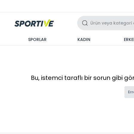
Üzeri 3 Taksit
SPORLAR
KADIN
ERKE
Bu, istemci taraflı bir sorun gibi g
Err