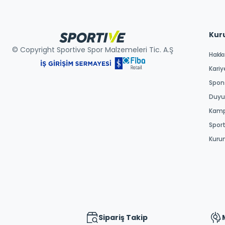
Kur
© Copyright Sportive Spor Malzemeleri Tic. A.Ş
Hakk
Kariy
Spons
Duyur
Kamp
Spor
Kuru
Sipariş Takip