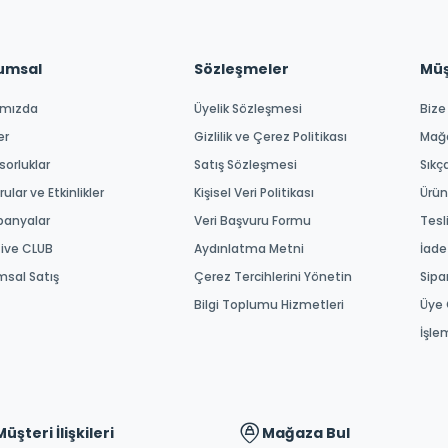
umsal
Sözleşmeler
Müşt
ımızda
Üyelik Sözleşmesi
Bize
er
Gizlilik ve Çerez Politikası
Mağ
orluklar
Satış Sözleşmesi
Sıkç
ular ve Etkinlikler
Kişisel Veri Politikası
Ürün
anyalar
Veri Başvuru Formu
Tesl
tive CLUB
Aydınlatma Metni
İade
msal Satış
Çerez Tercihlerini Yönetin
Sipa
Bilgi Toplumu Hizmetleri
Üye 
İşle
Müşteri İlişkileri
Mağaza Bul