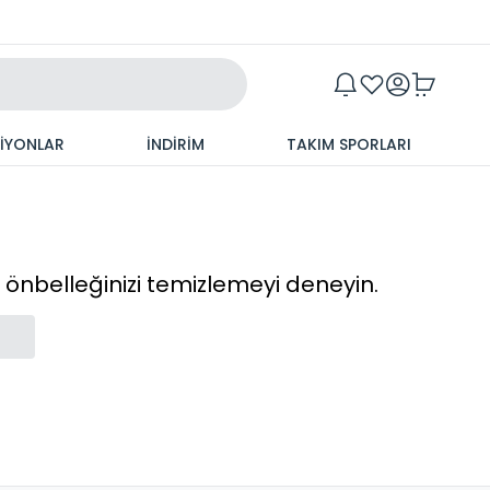
Maxim
SİYONLAR
İNDİRİM
TAKIM SPORLARI
cı önbelleğinizi temizlemeyi deneyin.