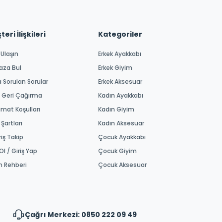
eri İlişkileri
Kategoriler
 Ulaşın
Erkek Ayakkabı
aza Bul
Erkek Giyim
a Sorulan Sorular
Erkek Aksesuar
 Geri Çağırma
Kadın Ayakkabı
imat Koşulları
Kadın Giyim
 Şartları
Kadın Aksesuar
riş Takip
Çocuk Ayakkabı
Ol / Giriş Yap
Çocuk Giyim
m Rehberi
Çocuk Aksesuar
Çağrı Merkezi: 0850 222 09 49