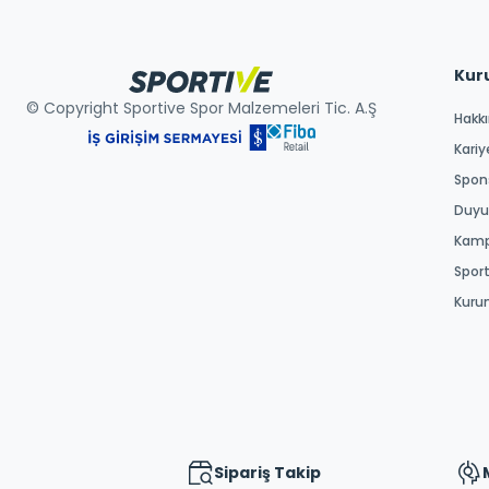
Kur
© Copyright Sportive Spor Malzemeleri Tic. A.Ş
Hakk
Kariy
Spons
Duyur
Kamp
Spor
Kuru
Sipariş Takip