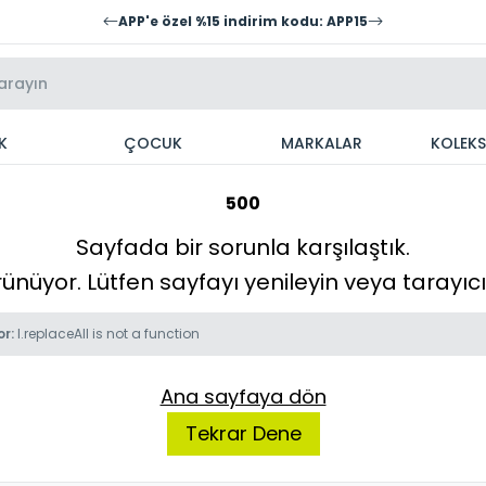
APP'e özel %15 indirim kodu: APP15
K
ÇOCUK
MARKALAR
KOLEK
500
Sayfada bir sorunla karşılaştık.
örünüyor. Lütfen sayfayı yenileyin veya tarayı
or:
l.replaceAll is not a function
Ana sayfaya dön
Tekrar Dene