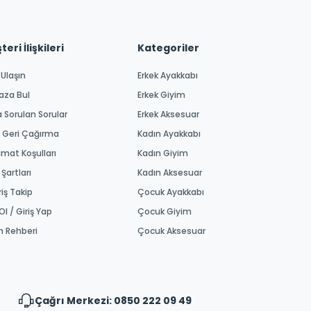
eri İlişkileri
Kategoriler
 Ulaşın
Erkek Ayakkabı
aza Bul
Erkek Giyim
a Sorulan Sorular
Erkek Aksesuar
 Geri Çağırma
Kadın Ayakkabı
imat Koşulları
Kadın Giyim
 Şartları
Kadın Aksesuar
riş Takip
Çocuk Ayakkabı
Ol / Giriş Yap
Çocuk Giyim
m Rehberi
Çocuk Aksesuar
Çağrı Merkezi: 0850 222 09 49