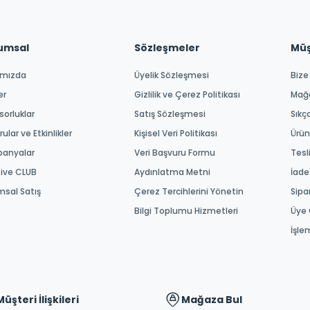
umsal
Sözleşmeler
Müşt
ımızda
Üyelik Sözleşmesi
Bize
er
Gizlilik ve Çerez Politikası
Mağ
orluklar
Satış Sözleşmesi
Sıkç
ular ve Etkinlikler
Kişisel Veri Politikası
Ürün
anyalar
Veri Başvuru Formu
Tesl
tive CLUB
Aydınlatma Metni
İade
msal Satış
Çerez Tercihlerini Yönetin
Sipa
Bilgi Toplumu Hizmetleri
Üye 
İşle
Müşteri İlişkileri
Mağaza Bul