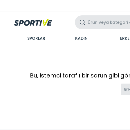
Üzeri 3 Taksit
SPORLAR
KADIN
ERKE
Bu, istemci taraflı bir sorun gibi g
Err