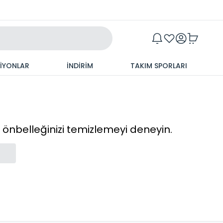
Maxim
SİYONLAR
İNDİRİM
TAKIM SPORLARI
cı önbelleğinizi temizlemeyi deneyin.