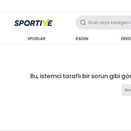
Üzeri 3 Taksit
SPORLAR
KADIN
ERKE
Bu, istemci taraflı bir sorun gibi g
Err