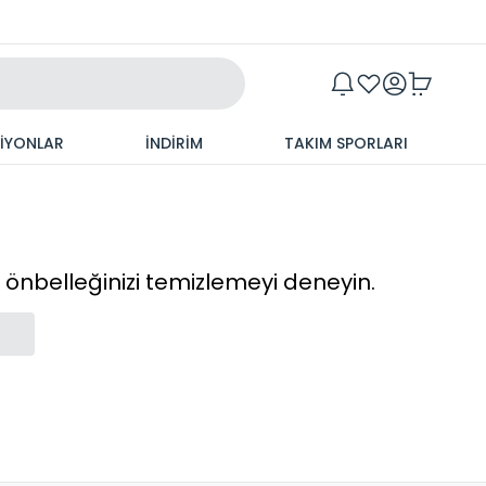
Maxim
SİYONLAR
İNDİRİM
TAKIM SPORLARI
cı önbelleğinizi temizlemeyi deneyin.