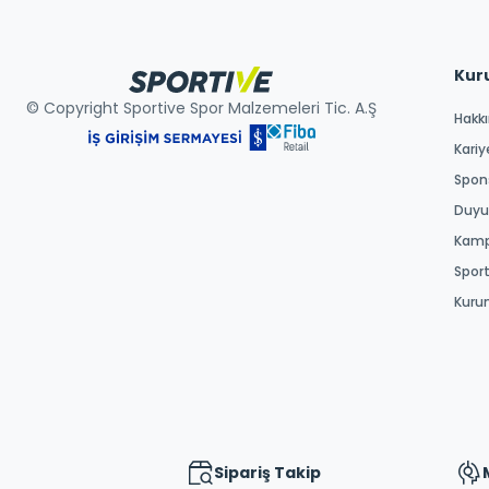
Kur
© Copyright Sportive Spor Malzemeleri Tic. A.Ş
Hakk
Kariy
Spons
Duyur
Kamp
Spor
Kuru
Sipariş Takip