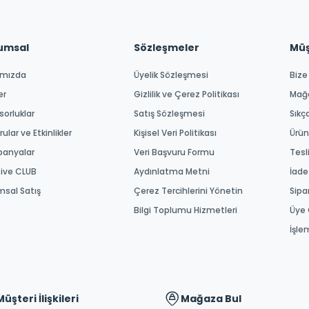
umsal
Sözleşmeler
Müşt
ımızda
Üyelik Sözleşmesi
Bize
er
Gizlilik ve Çerez Politikası
Mağ
orluklar
Satış Sözleşmesi
Sıkç
ular ve Etkinlikler
Kişisel Veri Politikası
Ürün
anyalar
Veri Başvuru Formu
Tesl
tive CLUB
Aydınlatma Metni
İade
msal Satış
Çerez Tercihlerini Yönetin
Sipa
Bilgi Toplumu Hizmetleri
Üye 
İşle
Müşteri İlişkileri
Mağaza Bul