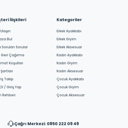
eri İlişkileri
Kategoriler
 Ulaşın
Erkek Ayakkabı
aza Bul
Erkek Giyim
a Sorulan Sorular
Erkek Aksesuar
 Geri Çağırma
Kadın Ayakkabı
imat Koşulları
Kadın Giyim
 Şartları
Kadın Aksesuar
riş Takip
Çocuk Ayakkabı
Ol / Giriş Yap
Çocuk Giyim
m Rehberi
Çocuk Aksesuar
Çağrı Merkezi: 0850 222 09 49