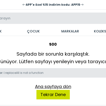
APP'e özel %15 indirim kodu: APP15
K
ÇOCUK
MARKALAR
KOLEK
500
Sayfada bir sorunla karşılaştık.
örünüyor. Lütfen sayfayı yenileyin veya tarayı
or:
l.replaceAll is not a function
Ana sayfaya dön
Tekrar Dene