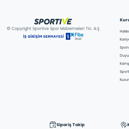
Kur
© Copyright Sportive Spor Malzemeleri Tic. A.Ş
Hakk
Kariy
Spons
Duyur
Kamp
Spor
Kuru
Sipariş Takip