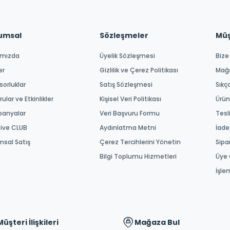
umsal
Sözleşmeler
Müşt
ımızda
Üyelik Sözleşmesi
Bize
er
Gizlilik ve Çerez Politikası
Mağ
orluklar
Satış Sözleşmesi
Sıkç
ular ve Etkinlikler
Kişisel Veri Politikası
Ürün
anyalar
Veri Başvuru Formu
Tesl
tive CLUB
Aydınlatma Metni
İade
msal Satış
Çerez Tercihlerini Yönetin
Sipa
Bilgi Toplumu Hizmetleri
Üye 
İşle
Müşteri İlişkileri
Mağaza Bul