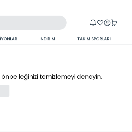
Maxim
SİYONLAR
İNDİRİM
TAKIM SPORLARI
cı önbelleğinizi temizlemeyi deneyin.