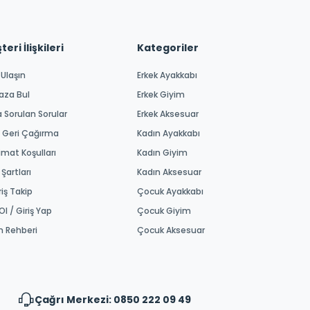
eri İlişkileri
Kategoriler
 Ulaşın
Erkek Ayakkabı
aza Bul
Erkek Giyim
a Sorulan Sorular
Erkek Aksesuar
 Geri Çağırma
Kadın Ayakkabı
imat Koşulları
Kadın Giyim
 Şartları
Kadın Aksesuar
riş Takip
Çocuk Ayakkabı
Ol / Giriş Yap
Çocuk Giyim
m Rehberi
Çocuk Aksesuar
Çağrı Merkezi: 0850 222 09 49