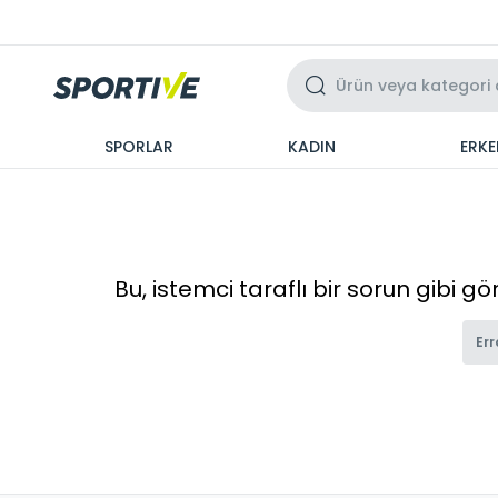
Üzeri 3 Taksit
SPORLAR
KADIN
ERKE
Bu, istemci taraflı bir sorun gibi g
Err