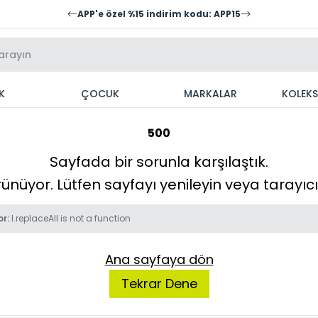
APP'e özel %15 indirim kodu: APP15
K
ÇOCUK
MARKALAR
KOLEK
500
Sayfada bir sorunla karşılaştık.
örünüyor. Lütfen sayfayı yenileyin veya tarayı
or:
l.replaceAll is not a function
Ana sayfaya dön
Tekrar Dene