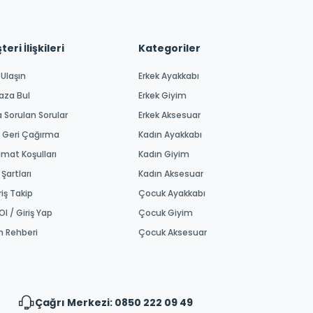
eri İlişkileri
Kategoriler
 Ulaşın
Erkek Ayakkabı
aza Bul
Erkek Giyim
a Sorulan Sorular
Erkek Aksesuar
 Geri Çağırma
Kadın Ayakkabı
imat Koşulları
Kadın Giyim
 Şartları
Kadın Aksesuar
riş Takip
Çocuk Ayakkabı
Ol / Giriş Yap
Çocuk Giyim
m Rehberi
Çocuk Aksesuar
Çağrı Merkezi: 0850 222 09 49