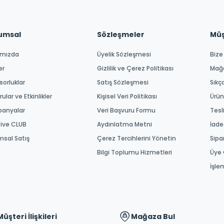
umsal
Sözleşmeler
Müşt
ımızda
Üyelik Sözleşmesi
Bize
er
Gizlilik ve Çerez Politikası
Mağ
orluklar
Satış Sözleşmesi
Sıkç
ular ve Etkinlikler
Kişisel Veri Politikası
Ürün
anyalar
Veri Başvuru Formu
Tesl
tive CLUB
Aydınlatma Metni
İade
msal Satış
Çerez Tercihlerini Yönetin
Sipa
Bilgi Toplumu Hizmetleri
Üye 
İşle
Müşteri İlişkileri
Mağaza Bul