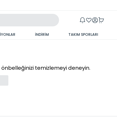
Maxim
SİYONLAR
İNDİRİM
TAKIM SPORLARI
cı önbelleğinizi temizlemeyi deneyin.