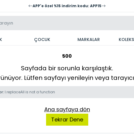
APP'e özel %15 indirim kodu: APP15
K
ÇOCUK
MARKALAR
KOLEK
500
Sayfada bir sorunla karşılaştık.
örünüyor. Lütfen sayfayı yenileyin veya tarayı
or:
l.replaceAll is not a function
Ana sayfaya dön
Tekrar Dene