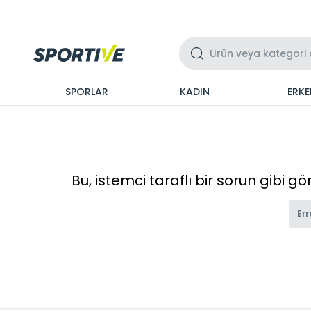
Üzeri 3 Taksit
SPORLAR
KADIN
ERKE
Bu, istemci taraflı bir sorun gibi g
Err