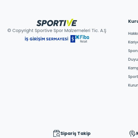
Kur
© Copyright Sportive Spor Malzemeleri Tic. A.Ş
Hakk
Kariy
Spons
Duyur
Kamp
Spor
Kuru
Sipariş Takip