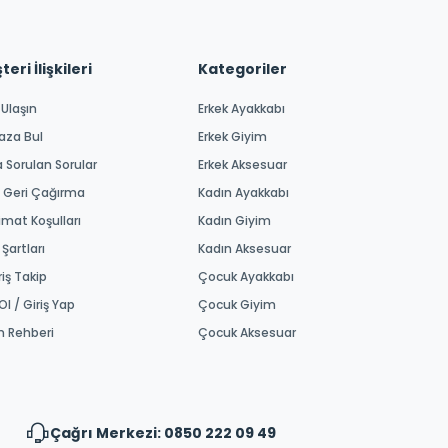
eri İlişkileri
Kategoriler
 Ulaşın
Erkek Ayakkabı
aza Bul
Erkek Giyim
a Sorulan Sorular
Erkek Aksesuar
 Geri Çağırma
Kadın Ayakkabı
imat Koşulları
Kadın Giyim
 Şartları
Kadın Aksesuar
riş Takip
Çocuk Ayakkabı
Ol / Giriş Yap
Çocuk Giyim
m Rehberi
Çocuk Aksesuar
Çağrı Merkezi: 0850 222 09 49