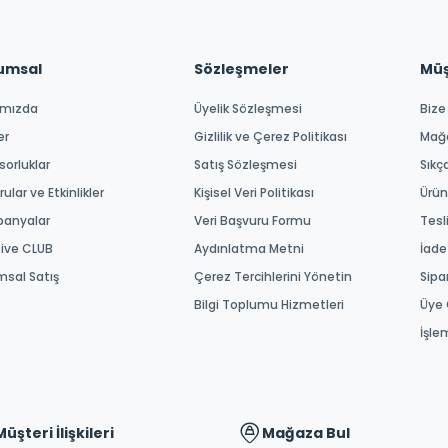
umsal
Sözleşmeler
Müşt
ımızda
Üyelik Sözleşmesi
Bize
er
Gizlilik ve Çerez Politikası
Mağ
orluklar
Satış Sözleşmesi
Sıkç
ular ve Etkinlikler
Kişisel Veri Politikası
Ürün
anyalar
Veri Başvuru Formu
Tesl
tive CLUB
Aydınlatma Metni
İade
msal Satış
Çerez Tercihlerini Yönetin
Sipa
Bilgi Toplumu Hizmetleri
Üye 
İşle
Müşteri İlişkileri
Mağaza Bul