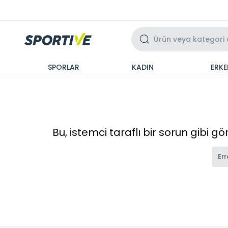
Üzeri 3 Taksit
SPORLAR
KADIN
ERKE
Bu, istemci taraflı bir sorun gibi g
Err