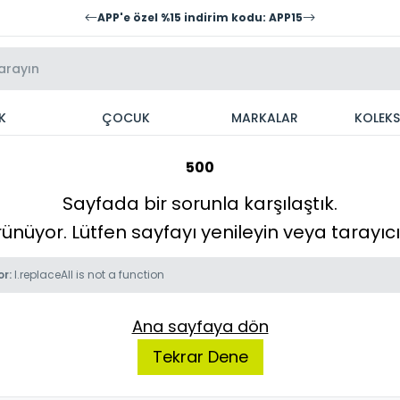
APP'e özel %15 indirim kodu: APP15
K
ÇOCUK
MARKALAR
KOLEK
500
Sayfada bir sorunla karşılaştık.
örünüyor. Lütfen sayfayı yenileyin veya tarayı
or:
l.replaceAll is not a function
Ana sayfaya dön
Tekrar Dene