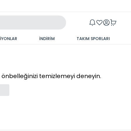
Maxim
SİYONLAR
İNDİRİM
TAKIM SPORLARI
cı önbelleğinizi temizlemeyi deneyin.