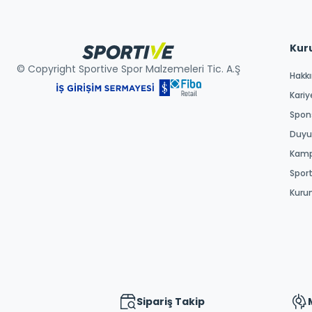
Kur
© Copyright Sportive Spor Malzemeleri Tic. A.Ş
Hakk
Kariy
Spons
Duyur
Kamp
Spor
Kuru
Sipariş Takip