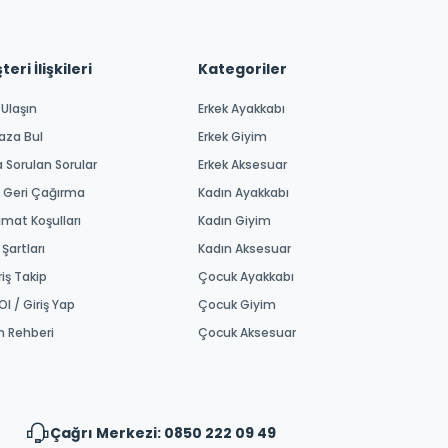
eri İlişkileri
Kategoriler
 Ulaşın
Erkek Ayakkabı
aza Bul
Erkek Giyim
a Sorulan Sorular
Erkek Aksesuar
 Geri Çağırma
Kadın Ayakkabı
imat Koşulları
Kadın Giyim
 Şartları
Kadın Aksesuar
riş Takip
Çocuk Ayakkabı
Ol / Giriş Yap
Çocuk Giyim
m Rehberi
Çocuk Aksesuar
Çağrı Merkezi: 0850 222 09 49