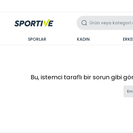
Üzeri 3 Taksit
SPORLAR
KADIN
ERKE
Bu, istemci taraflı bir sorun gibi g
Err