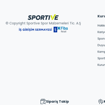
Kur
© Copyright Sportive Spor Malzemeleri Tic. A.Ş
Hakk
Kariy
Spons
Duyur
Kamp
Spor
Kuru
Sipariş Takip