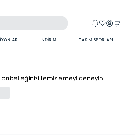
Maxim
SİYONLAR
İNDİRİM
TAKIM SPORLARI
cı önbelleğinizi temizlemeyi deneyin.