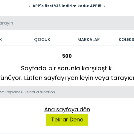
APP'e özel %15 indirim kodu: APP15
K
ÇOCUK
MARKALAR
KOLEK
500
Sayfada bir sorunla karşılaştık.
örünüyor. Lütfen sayfayı yenileyin veya tarayı
or:
l.replaceAll is not a function
Ana sayfaya dön
Tekrar Dene