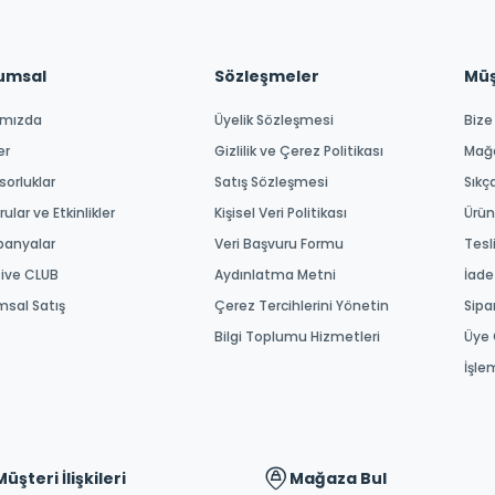
umsal
Sözleşmeler
Müşt
ımızda
Üyelik Sözleşmesi
Bize
er
Gizlilik ve Çerez Politikası
Mağ
orluklar
Satış Sözleşmesi
Sıkç
ular ve Etkinlikler
Kişisel Veri Politikası
Ürün
anyalar
Veri Başvuru Formu
Tesl
tive CLUB
Aydınlatma Metni
İade
msal Satış
Çerez Tercihlerini Yönetin
Sipa
Bilgi Toplumu Hizmetleri
Üye 
İşle
Müşteri İlişkileri
Mağaza Bul