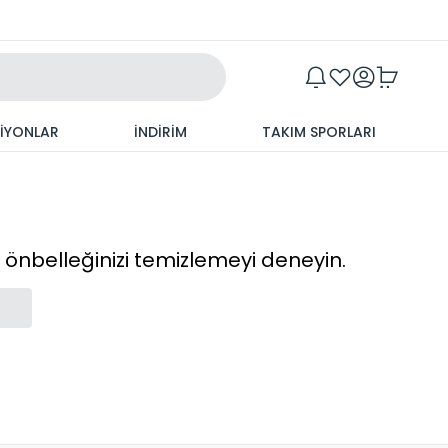
Maxim
SİYONLAR
İNDİRİM
TAKIM SPORLARI
cı önbelleğinizi temizlemeyi deneyin.