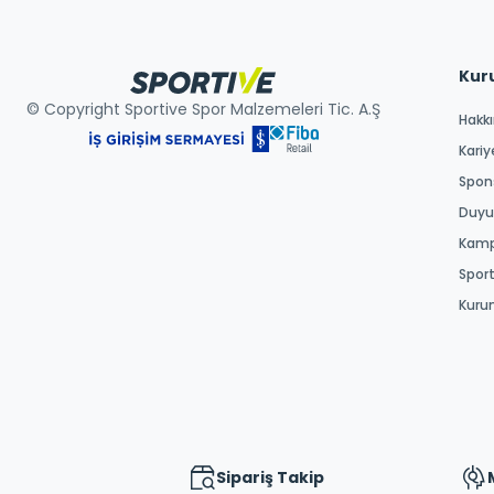
Kur
© Copyright Sportive Spor Malzemeleri Tic. A.Ş
Hakk
Kariy
Spons
Duyur
Kamp
Spor
Kuru
Sipariş Takip