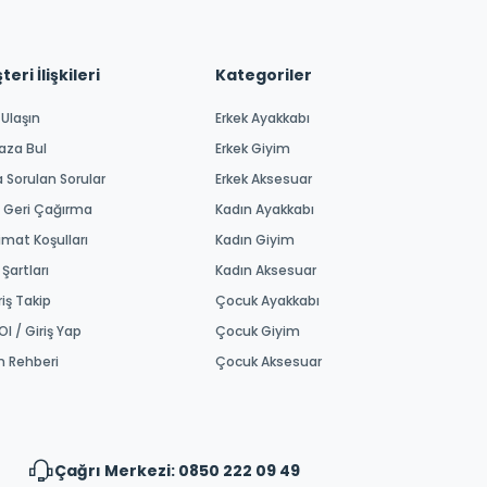
eri İlişkileri
Kategoriler
 Ulaşın
Erkek Ayakkabı
aza Bul
Erkek Giyim
a Sorulan Sorular
Erkek Aksesuar
 Geri Çağırma
Kadın Ayakkabı
imat Koşulları
Kadın Giyim
 Şartları
Kadın Aksesuar
riş Takip
Çocuk Ayakkabı
Ol / Giriş Yap
Çocuk Giyim
m Rehberi
Çocuk Aksesuar
Çağrı Merkezi: 0850 222 09 49