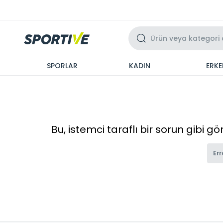
Üzeri 3 Taksit
SPORLAR
KADIN
ERKE
Bu, istemci taraflı bir sorun gibi g
Err