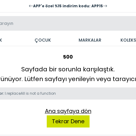
APP'e özel %15 indirim kodu: APP15
K
ÇOCUK
MARKALAR
KOLEK
500
Sayfada bir sorunla karşılaştık.
örünüyor. Lütfen sayfayı yenileyin veya tarayı
or:
l.replaceAll is not a function
Ana sayfaya dön
Tekrar Dene