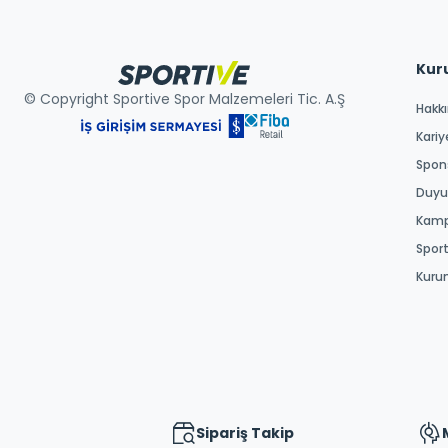
Kur
© Copyright Sportive Spor Malzemeleri Tic. A.Ş
Hakk
Kariy
Spons
Duyur
Kamp
Spor
Kuru
Sipariş Takip