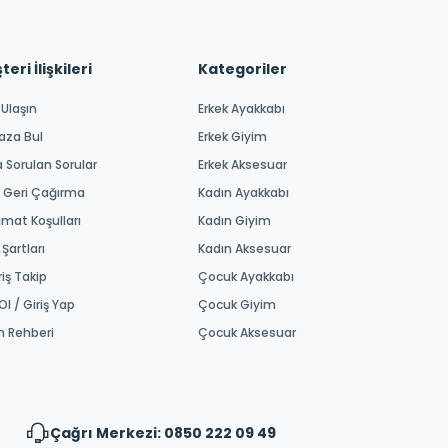
eri İlişkileri
Kategoriler
 Ulaşın
Erkek Ayakkabı
aza Bul
Erkek Giyim
a Sorulan Sorular
Erkek Aksesuar
 Geri Çağırma
Kadın Ayakkabı
imat Koşulları
Kadın Giyim
 Şartları
Kadın Aksesuar
riş Takip
Çocuk Ayakkabı
Ol / Giriş Yap
Çocuk Giyim
m Rehberi
Çocuk Aksesuar
Çağrı Merkezi: 0850 222 09 49