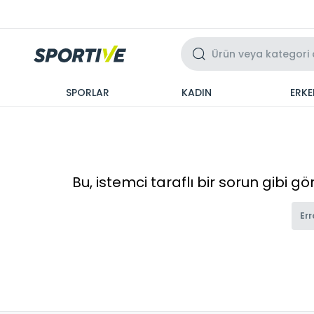
Üzeri 3 Taksit
SPORLAR
KADIN
ERKE
Bu, istemci taraflı bir sorun gibi g
Err