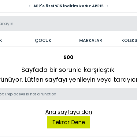
APP'e özel %15 indirim kodu: APP15
K
ÇOCUK
MARKALAR
KOLEK
500
Sayfada bir sorunla karşılaştık.
örünüyor. Lütfen sayfayı yenileyin veya tarayı
or:
l.replaceAll is not a function
Ana sayfaya dön
Tekrar Dene