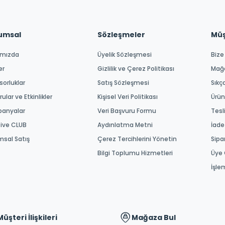
umsal
Sözleşmeler
Müşt
ımızda
Üyelik Sözleşmesi
Bize
er
Gizlilik ve Çerez Politikası
Mağ
orluklar
Satış Sözleşmesi
Sıkç
ular ve Etkinlikler
Kişisel Veri Politikası
Ürün
anyalar
Veri Başvuru Formu
Tesl
tive CLUB
Aydınlatma Metni
İade
msal Satış
Çerez Tercihlerini Yönetin
Sipa
Bilgi Toplumu Hizmetleri
Üye 
İşle
Müşteri İlişkileri
Mağaza Bul