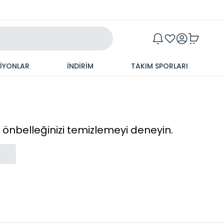
Maxim
SİYONLAR
İNDİRİM
TAKIM SPORLARI
cı önbelleğinizi temizlemeyi deneyin.